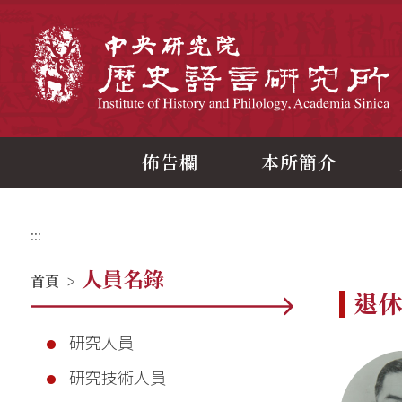
跳
到
主
中
要
內
容
區
塊
佈告欄
本所簡介
:::
人員名錄
首頁
>
退
研究人員
研究技術人員