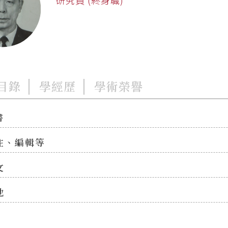
目錄
學經歷
學術榮譽
書
注、編輯等
文
他