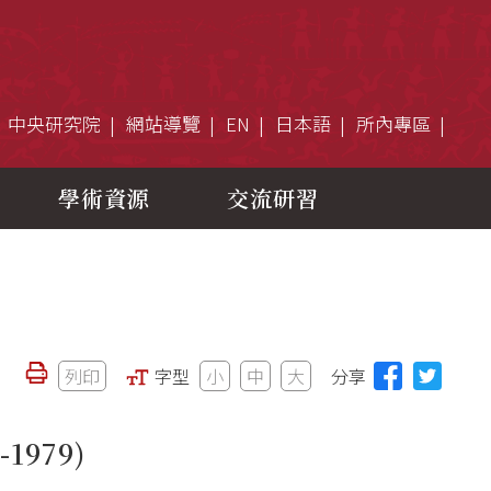
中央研究院
網站導覽
EN
日本語
所內專區
學術資源
交流研習
列印
字型
小
中
大
分享
-1979)