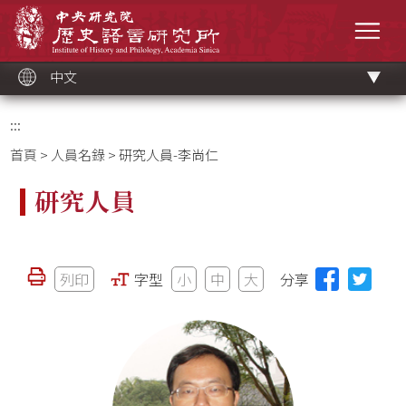
跳
中央研究院歷史語言研究所
到
選單
主
要
內
容
區
塊
中文
:::
首頁
>
人員名錄
> 研究人員-李尚仁
研究人員
列印
字型
小
中
大
分享