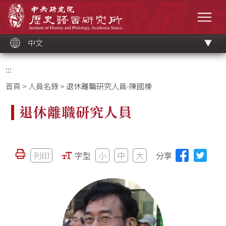
跳
中央研究院歷史語言研究所
到
選單
主
要
內
容
區
塊
中文
:::
首頁
>
人員名錄
> 退休離職研究人員-陳國棟
退休離職研究人員
列印
字型
小
中
大
分享