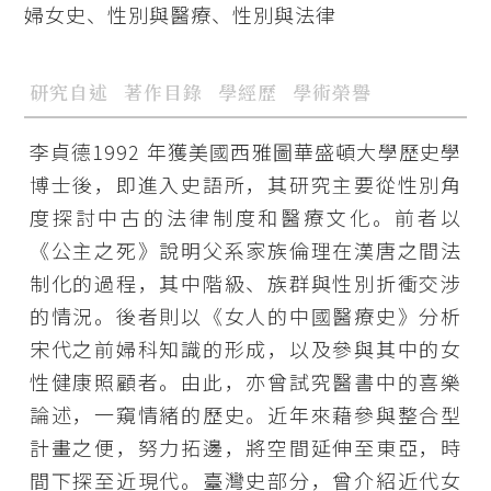
婦女史、性別與醫療、性別與法律
研究自述
著作目錄
學經歷
學術榮譽
李貞德1992 年獲美國西雅圖華盛頓大學歷史學
博士後，即進入史語所，其研究主要從性別角
度探討中古的法律制度和醫療文化。前者以
《公主之死》說明父系家族倫理在漢唐之間法
制化的過程，其中階級、族群與性別折衝交涉
的情況。後者則以《女人的中國醫療史》分析
宋代之前婦科知識的形成，以及參與其中的女
性健康照顧者。由此，亦曾試究醫書中的喜樂
論述，一窺情緒的歷史。近年來藉參與整合型
計畫之便，努力拓邊，將空間延伸至東亞，時
間下探至近現代。臺灣史部分，曾介紹近代女