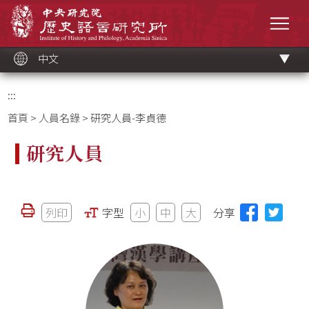
跳
中央研究院歷史語言研究所
到
選單
主
要
內
容
區
塊
中文
:::
首頁
>
人員名錄
> 研究人員-李貞德
研究人員
列印
字型
小
中
大
分享