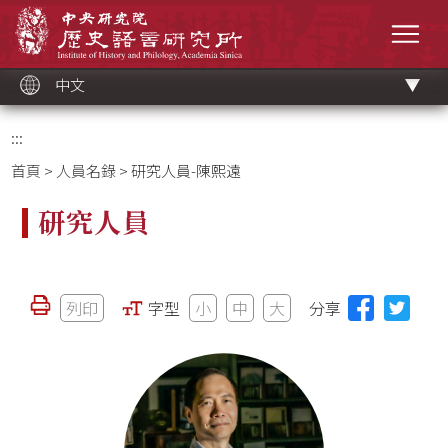
跳
中央研究院歷史語言研究所
到
選單
主
要
內
容
區
塊
中文
:::
首頁
>
人員名錄
> 研究人員-陳熙遠
研究人員
列印
字型
小
中
大
分享