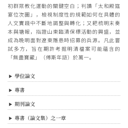
初群眾教化運動的關鍵空白；判讀「太和殿筵
宴位次圖」，檢視制度性的規範如何在具體的
人文實踐中不斷地調整與轉化；又耙梳明末奏
本與塘報，指證山東臨清保標活動的興盛，並
成為晚明面對遼東隱患時招募的兵源。凡此嘗
試多方，旨在期許考掘明清檔案可能蘊含的
「無盡寶藏」（傅斯年語）於萬一。
學位論文
專書
期刊論文
專書（論文集）之一章