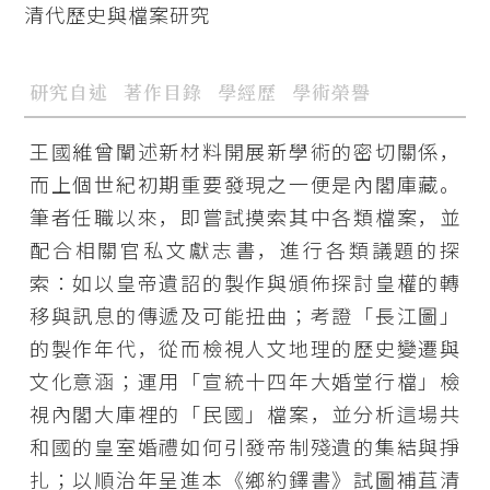
清代歷史與檔案研究
研究自述
著作目錄
學經歷
學術榮譽
王國維曾闡述新材料開展新學術的密切關係，
而上個世紀初期重要發現之一便是內閣庫藏。
筆者任職以來，即嘗試摸索其中各類檔案，並
配合相關官私文獻志書，進行各類議題的探
索：如以皇帝遺詔的製作與頒佈探討皇權的轉
移與訊息的傳遞及可能扭曲；考證「長江圖」
的製作年代，從而檢視人文地理的歷史變遷與
文化意涵；運用「宣統十四年大婚堂行檔」檢
視內閣大庫裡的「民國」檔案，並分析這場共
和國的皇室婚禮如何引發帝制殘遺的集結與掙
扎；以順治年呈進本《鄉約鐸書》試圖補苴清