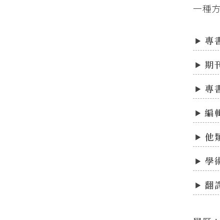
一種
專
期
專
編
他
學
翻