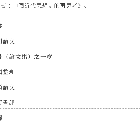
方式：中國近代思想史的再思考》。
書
刊論文
書（論文集）之一章
輯整理
類論文
術書評
譯