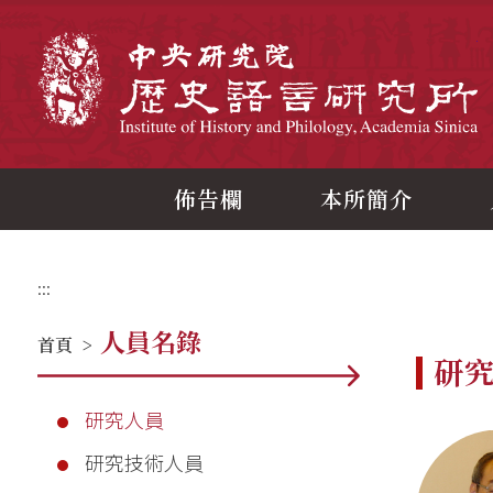
跳
到
主
中
要
內
容
區
塊
佈告欄
本所簡介
:::
人員名錄
首頁
>
研
研究人員
研究技術人員