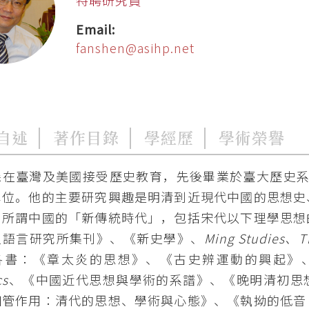
Email:
fanshen@asihp.net
自述
著作目錄
學經歷
學術榮譽
森在臺灣及美國接受歷史教育，先後畢業於臺大歷史系及
學位。他的主要研究興趣是明清到近現代中國的思想史
到所謂中國的「新傳統時代」，包括宋代以下理學思想
史語言研究所集刊》、《新史學》、
Ming Studies、Th
各書：《章太炎的思想》、《古史辨運動的興起》
cs
、《中國近代思想與學術的系譜》、《晚明清初思
細管作用：清代的思想、學術與心態》、《執拗的低音