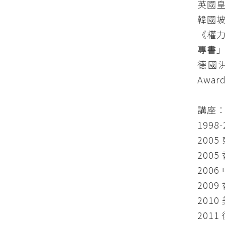
英國皇
韓國坡州
《權
專書
德國洪堡
Award
講座
199
200
200
200
200
2010
201