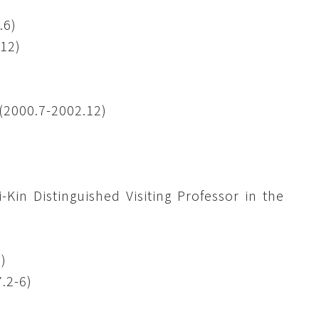
6)
2)
0.7-2002.12)
guished Visiting Professor in the
)
2-6)