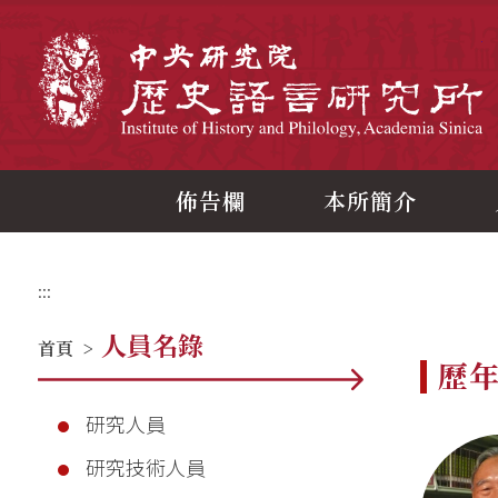
跳
到
主
中
要
內
容
區
塊
佈告欄
本所簡介
:::
人員名錄
首頁
>
歷
研究人員
研究技術人員