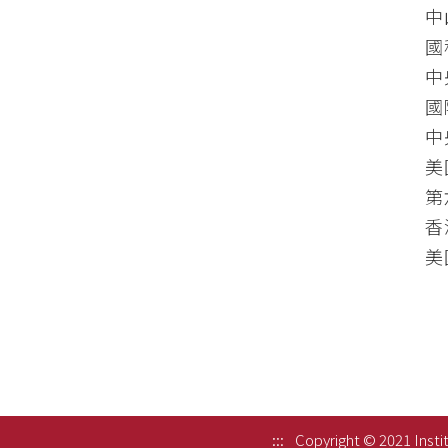
中
國
中
國
中
美
第
香
​
:::
Copyright © 2021 Instit