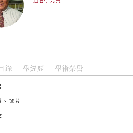
目錄
學經歷
學術榮譽
書
著、譯著
文