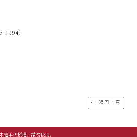
-1994）
⟸返回上頁
未經本所授權，請勿使用。