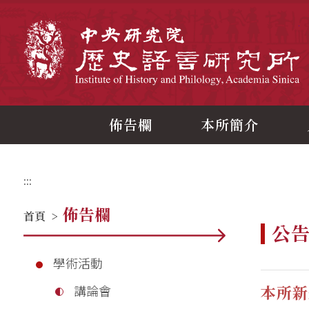
跳
到
主
中
要
內
容
區
塊
佈告欄
本所簡介
:::
佈告欄
首頁
>
公
學術活動
本所新
講論會