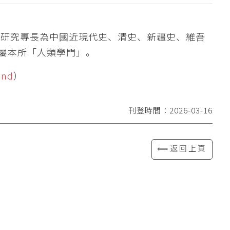
其研究專長為中國近現代史、清史、新疆史、維吾
歸屬本所「人類學門」。
ind
）
刊登時間：2026-03-16
⟸返回上頁