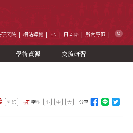
網
央研究院
網站導覽
EN
日本語
所內專區
學術資源
交流研習
列印
字型
小
中
大
分享
分享本頁至L