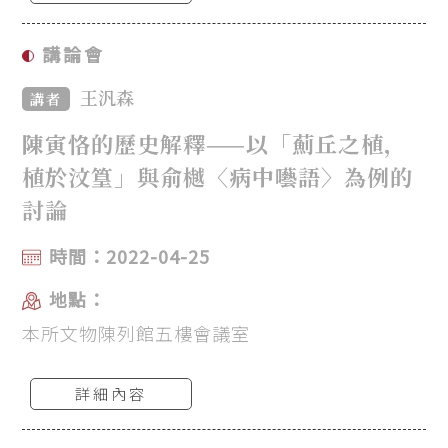
講論會
王汎森
講者
陳寅恪的歷史解釋——以「薊丘之植，
植於汶篁」與俞樾〈病中囈語〉為例的
討論
時間：2022-04-25
地點：
本所文物陳列館五樓會議室
詳細內容