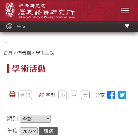
跳
中央研究院歷史語言研究所
到
選單
主
要
內
容
區
塊
中文
:::
首頁
>
佈告欄
> 學術活動
學術活動
列印
字型
小
中
大
分享
類別
年度