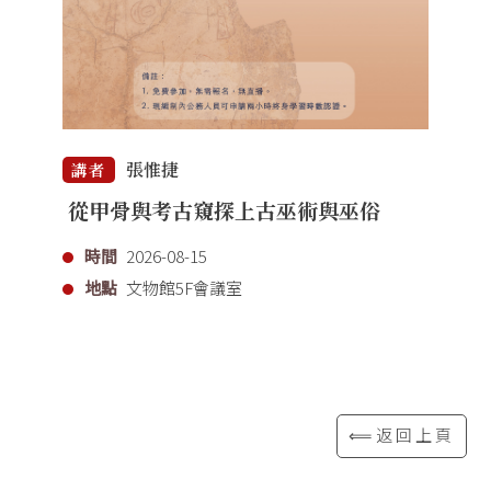
張惟捷
講者
從甲骨與考古窺探上古巫術與巫俗
時間
2026-08-15
地點
文物館5F會議室
⟸返回上頁