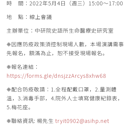
時 間：2022年5月4日（週三）15:00～17:00
地 點：線上會議
主辦單位：中研院史語所生命醫療史研究室
❈因應防疫政策須控制現場人數，本場演講需事
先報名，額滿為止，恕不接受現場報名。
❈報名連結：
https://forms.gle/dnsjzzArcys8xhw68
❈配合防疫敬請：1.全程配戴口罩，2.量測體
溫，3.消毒手部，4.院外人士填寫健康紀錄表，
5.梅花座。
❈聯絡資訊: 楊先生
tryit0902@asihp.net