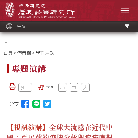
跳
中央研究院歷史語言研究所
到
選單
主
要
內
容
區
塊
中文
:::
首頁
>
佈告欄
> 學術活動
專題演講
列印
字型
小
中
大
分享
分享本頁至Line(另開視窗)
【視訊演講】
全球大流感在近代中
國：百年前的疫情分析與疾病應對