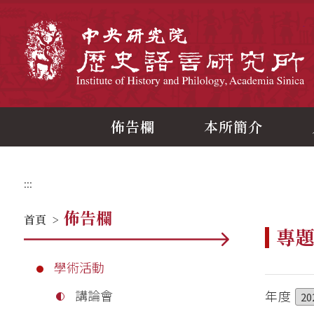
跳
到
主
中
要
內
容
區
塊
佈告欄
本所簡介
:::
佈告欄
首頁
>
專
學術活動
講論會
年度