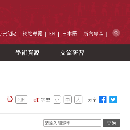
網
央研究院
網站導覽
EN
日本語
所內專區
學術資源
交流研習
列印
字型
小
中
大
分享