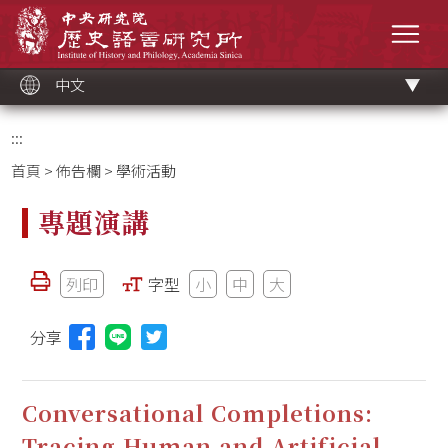
跳
中央研究院歷史語言研究所
到
選單
主
要
內
容
區
塊
中文
:::
首頁
>
佈告欄
> 學術活動
專題演講
列印
字型
小
中
大
分享
分享本頁至Line(另開視窗)
Conversational Completions:
Tracing Human and Artificial