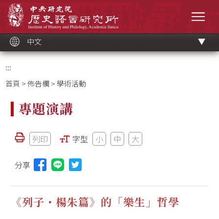
跳
中央研究院歷史語言研究所
到
選單
主
要
內
容
區
塊
中文
:::
首頁
>
佈告欄
> 學術活動
專題演講
列印
字型
小
中
大
分享
分享本頁至Line(另開視窗)
《列子・楊朱篇》的「樂生」哲學