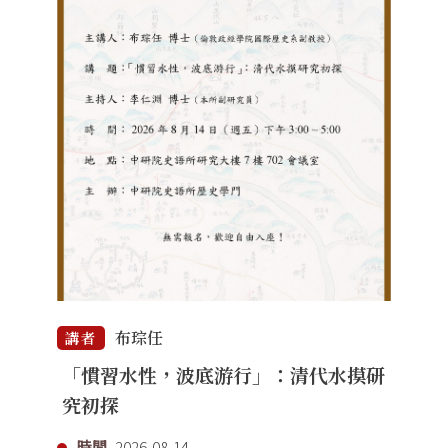
布琮任
講者
「慣習水性，波底游行」：清代水摸研
究初探
時間
2026-08-14