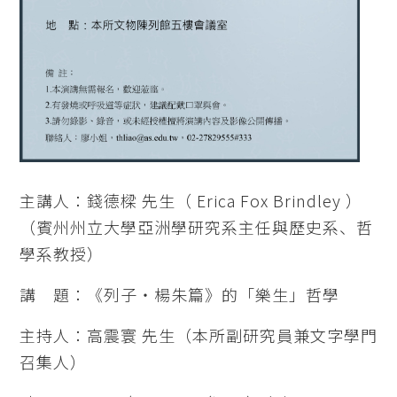
主講人：錢德樑 先生（ Erica Fox Brindley ）
（賓州州立大學亞洲學研究系主任與歷史系、哲
學系教授）
講 題：《列子・楊朱篇》的「樂生」哲學
主持人：高震寰 先生（本所副研究員兼文字學門
召集人）