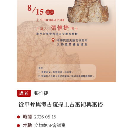
張惟捷
講者
從甲骨與考古窺探上古巫術與巫俗
時間
2026-08-15
地點
文物館5F會議室