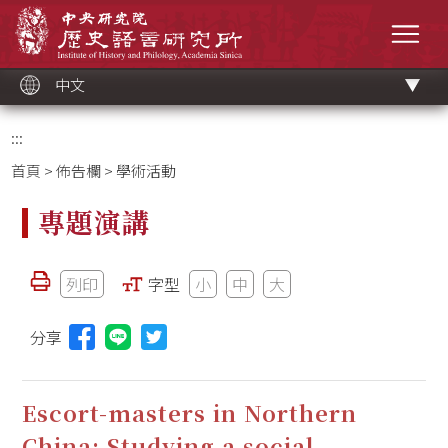
跳
中央研究院歷史語言研究所
到
選單
主
要
內
容
區
塊
中文
:::
首頁
>
佈告欄
> 學術活動
專題演講
列印
字型
小
中
大
分享
分享本頁至Line(另開視窗)
Escort-masters in Northern
China: Studying a social