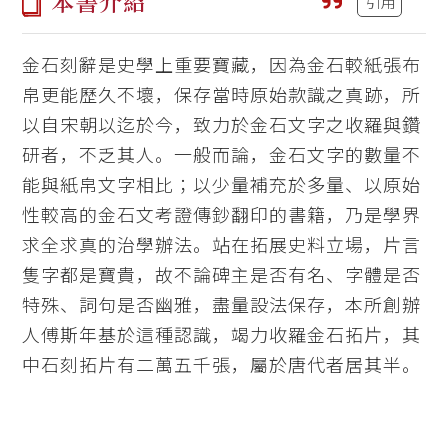
本書介紹
引用
金石刻辭是史學上重要寶藏，因為金石較紙張布
帛更能歷久不壞，保存當時原始款識之真跡，所
以自宋朝以迄於今，致力於金石文字之收羅與鑽
研者，不乏其人。一般而論，金石文字的數量不
能與紙帛文字相比；以少量補充於多量、以原始
性較高的金石文考證傳鈔翻印的書籍，乃是學界
求全求真的治學辦法。站在拓展史料立場，片言
隻字都是寶貴，故不論碑主是否有名、字體是否
特殊、詞句是否幽雅，盡量設法保存，本所創辦
人傅斯年基於這種認識，竭力收羅金石拓片，其
中石刻拓片有二萬五千張，屬於唐代者居其半。