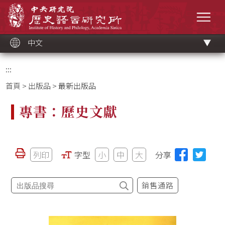
跳
中央研究院歷史語言研究所
到
選單
主
要
內
容
區
塊
中文
:::
首頁
>
出版品
> 最新出版品
專書：歷史文獻
列印
字型
小
中
大
分享
銷售通路