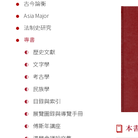
古今論衡
Asia Major
法制史研究
專書
歷史文獻
文字學
考古學
民族學
目錄與索引
展覽圖錄與導覽手冊
傅斯年講座
本
漢學會議論文集