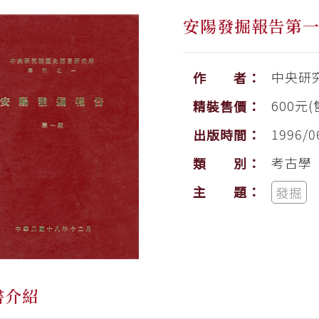
安陽發掘報告第
中央研
作 者：
600元(
精裝售價：
1996/0
出版時間：
考古學
類 別：
主 題：
發掘
書介紹