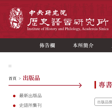
跳
到
主
中
要
內
容
區
塊
佈告欄
本所簡介
:::
出版品
首頁
>
專
最新出版品
史語所集刊