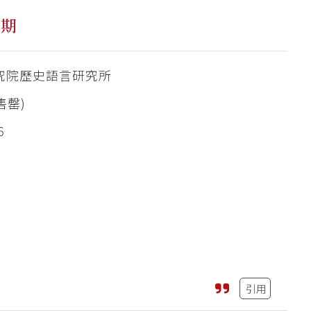
一期
究院歷史語言研究所
售罄)
6
引用