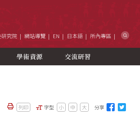
網
央研究院
網站導覽
EN
日本語
所內專區
學術資源
交流研習
列印
字型
小
中
大
分享