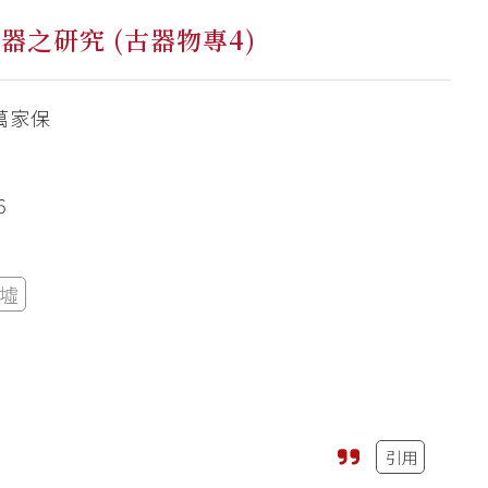
器之研究 (古器物專4)
萬家保
6
墟
引用