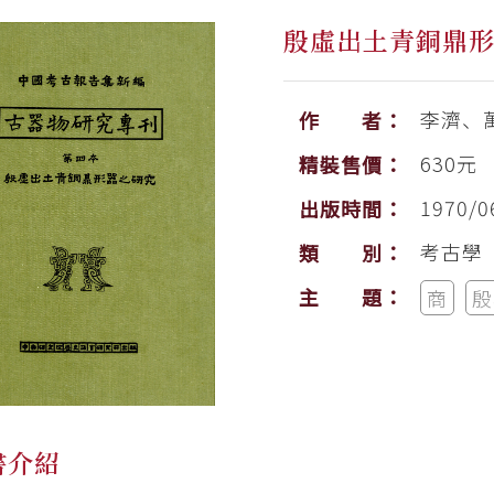
殷虛出土青銅鼎形
李濟、
作 者：
630元
精裝售價：
1970/0
出版時間：
考古學
類 別：
主 題：
商
殷
書介紹