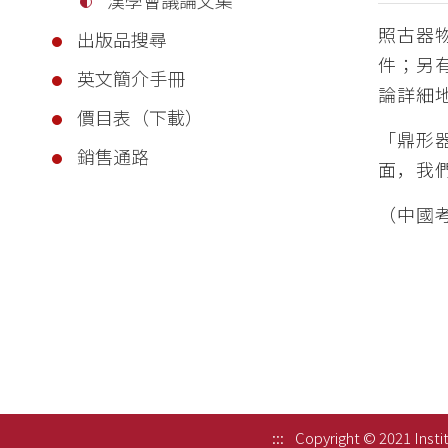
照古器
出版品搜尋
件；另
英文簡介手冊
論詳細
價目表（下載）
「鼎形
銷售通路
面，我
（中國
:::
Copyright © 2021 Instit