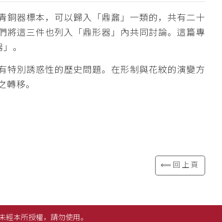
青銅器標本，可以歸入「鼎鼐」一類的，共有二十
們將這三件也列入「鼎形器」內共同討論。這篇專
器」。
有特別誘惑性的歷史問題。在形制與花紋的演變方
之轉移。
⟸回上頁
未經本所授權，請勿使用。