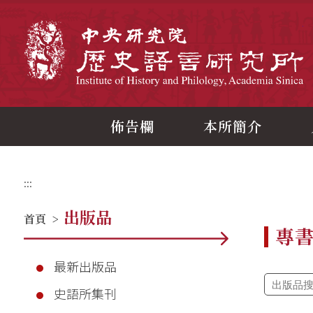
跳
到
主
中
要
內
容
區
塊
佈告欄
本所簡介
:::
出版品
首頁
>
專
最新出版品
史語所集刊