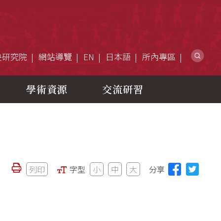
網
央研究院
網站導覽
EN
日本語
所內專區
學術資源
交流研習
列印
字型
小
中
大
分享