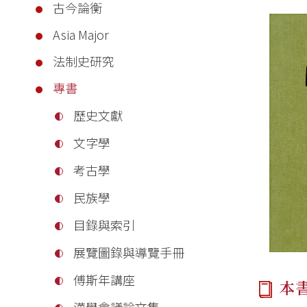
古今論衡
Asia Major
法制史研究
專書
歷史文獻
文字學
考古學
民族學
目錄與索引
展覽圖錄與導覽手冊
傅斯年講座
本
漢學會議論文集