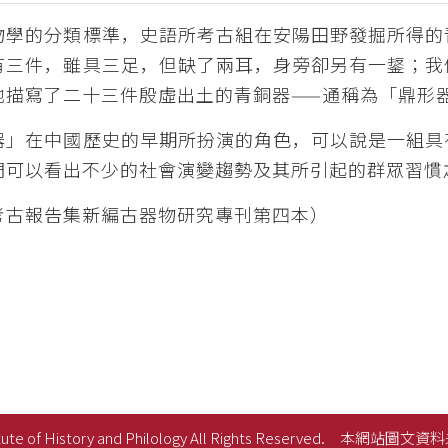
物學的分類標準，史語所考古組在安陽田野發掘所得的
有三件，雖具三足，但缺了兩耳，身旁卻另有一鋬；我
地描寫了二十三件殷虛出土的青銅器——通稱為「鼎形
器」在中國歷史的早期所扮演的角色，可以說是一組具
們可以看出不少的社會演變趨勢及其所引起的群眾習慣
考古報告集新編古器物研究專刊第四本）
ute of History and Philology All Rights Reserved.
本網站圖文資料