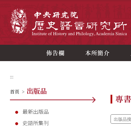
跳
到
主
中
要
內
容
區
塊
佈告欄
本所簡介
:::
出版品
首頁
>
專
最新出版品
史語所集刊