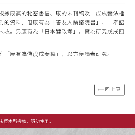
根據康黨的秘密書信、康的未刊稿及「戊戌變法檔
到的資料。但康有為「答友人論議院書」、「奉詔
未收。另康有為「日本變政考」，實為研究戊戌四
附「康有為偽戊戌奏稿」，以方便讀者研究。
⟸回上頁
未經本所授權，請勿使用。