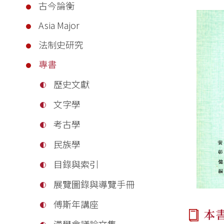
古今論衡
Asia Major
法制史研究
專書
歷史文獻
文字學
考古學
民族學
目錄與索引
展覽圖錄與導覽手冊
傅斯年講座
本
漢學會議論文集