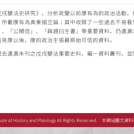
戊戌變法史研究》，分析政變以前康有為的政治活動，
」所載康有為真奏摺立論；其中收錄了一些過去不易看
」、「公開信」、「與趙曰生書」等重要資料，仍遺漏
召見康以後，康的政治主張最原始可信的資料。
過去遺漏未刊之戊戌變法重要史料，編一資料叢刊，並
ute of History and Philology All Rights Reserved.
本網站圖文資料