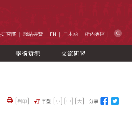
網
央研究院
網站導覽
EN
日本語
所內專區
學術資源
交流研習
列印
字型
小
中
大
分享