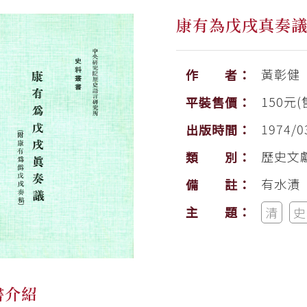
康有為戊戌真奏
黃彰健
作 者：
150元(
平裝售價：
1974/0
出版時間：
歷史文
類 別：
有水漬
備 註：
主 題：
清
史
書介紹