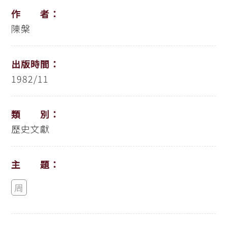
作 者：
陳槃
出版時間：
1982/11
類 別：
歷史文獻
主 題：
周