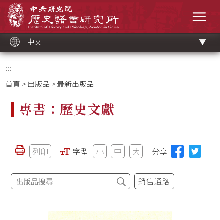
跳
中央研究院歷史語言研究所
到
選單
主
要
內
容
區
塊
中文
:::
首頁
>
出版品
> 最新出版品
專書：歷史文獻
列印
字型
小
中
大
分享
銷售通路