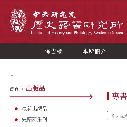
跳
到
主
中
要
內
容
區
塊
佈告欄
本所簡介
:::
出版品
首頁
>
專
最新出版品
史語所集刊