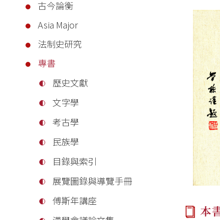
古今論衡
Asia Major
法制史研究
專書
歷史文獻
文字學
考古學
民族學
目錄與索引
展覽圖錄與導覽手冊
傅斯年講座
本
漢學會議論文集