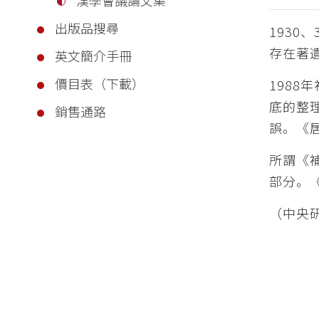
出版品搜尋
193
存在著
英文簡介手冊
價目表（下載）
198
底的整
銷售通路
誤。《
所謂《
部分。
（中央