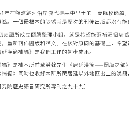
0、31年在額濟納河沿岸漢代邊塞中出土的一萬餘枚簡
遺憾。一個最根本的缺憾就是歷次的刊佈出版都沒有能
8年初史語所成立簡牘整理小組，就是希望能彌補這個缺
理，重新刊佈圖版和釋文。在核對原簡的基礎上，希望
居延漢簡補編》是我們工作的初步成果。
補編》是補本所前輩勞榦先生《居延漢簡——圖版之部
《補編》同時也收錄本所所藏居延以外地區出土的漢簡
研究院歷史語言研究所專刊之九十九）