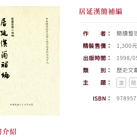
居延漢簡補編
簡牘整
作 者：
1,300
精裝售價：
1998/0
出版時間：
歷史文
類 別：
主 題：
漢
簡
978957
ISBN：
書介紹