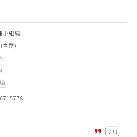
理小組編
元(售罄)
5
獻
牘
6715778
引用