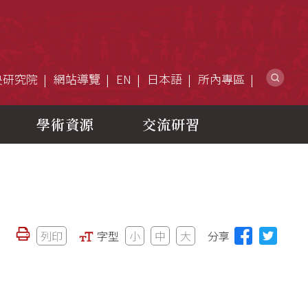
網
央研究院
網站導覽
EN
日本語
所內專區
學術資源
交流研習
列印
字型
小
中
大
分享