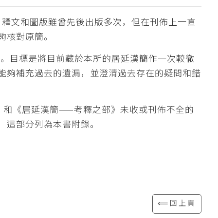
牘，釋文和圖版雖曾先後出版多次，但在刊佈上一直
夠核對原簡。
憾。目標是將目前藏於本所的居延漢簡作一次較徹
能夠補充過去的遺漏，並澄清過去存在的疑問和錯
》和《居延漢簡——考釋之部》未收或刊佈不全的
，這部分列為本書附錄。
⟸回上頁