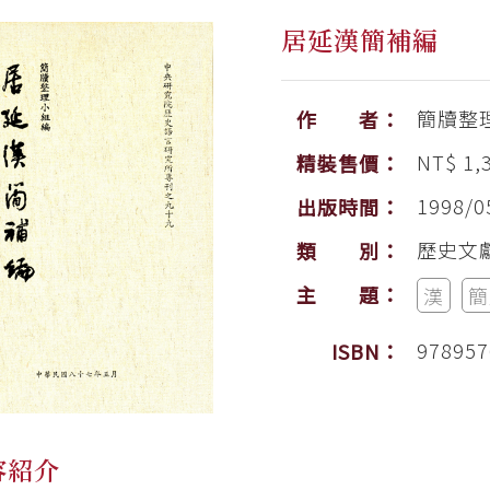
居延漢簡補編
簡牘整
作 者：
NT$ 1,3
精裝售價：
1998/0
出版時間：
歷史文
類 別：
主 題：
漢
簡
978957
ISBN：
容紹介