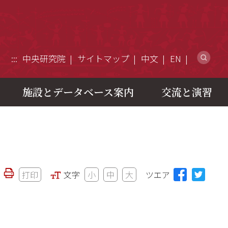
ウ
:::
中央研究院
サイトマップ
中文
EN
施設とデータベース案内
交流と演習
打印
文字
小
中
大
ツエア