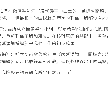
0、31年在額濟納河沿岸漢代邊塞中出土的一萬餘枚簡
遺憾。一個最根本的缺憾就是歷次的刊佈出版都沒有能
8年初史語所成立簡牘整理小組，就是希望能彌補這個缺
理，重新刊佈圖版和釋文。在核對原簡的基礎上，希望
居延漢簡補編》是我們工作的初步成果。
補編》是補本所前輩勞榦先生《居延漢簡——圖版之部
《補編》同時也收錄本所所藏居延以外地區出土的漢簡
研究院歷史語言研究所專刊之九十九）