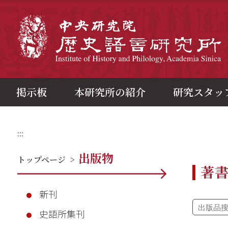
メ
イ
ン
中
コ
ン
テ
ン
ツ
ブ
ロ
ッ
ク
掲示板
本研究所の紹介
研究スタッ
:::
出版物
トップページ
>
著
新刊
史語所集刊