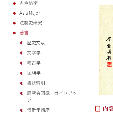
古今論衡
Asia Major
法制史研究
著書
歴史文献
文字学
考古学
民族学
書誌索引
展覧会図録・ガイドブッ
ク
内
傅斯年講座