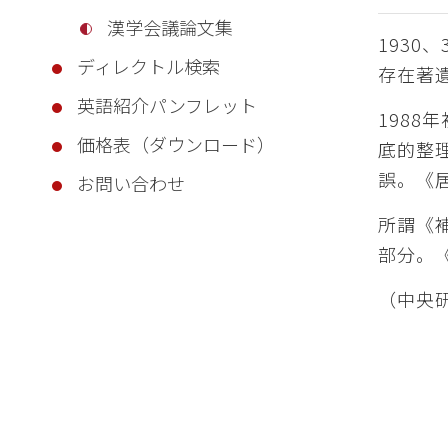
漢学会議論文集
193
ディレクトル検索
存在著
英語紹介パンフレット
198
価格表（ダウンロード）
底的整
誤。《
お問い合わせ
所謂《
部分。
（中央