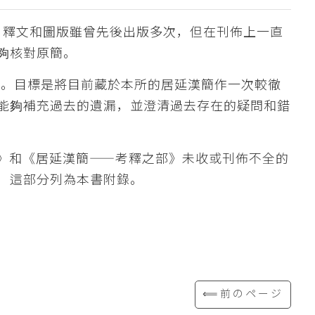
牘，釋文和圖版雖曾先後出版多次，但在刊佈上一直
夠核對原簡。
憾。目標是將目前藏於本所的居延漢簡作一次較徹
能夠補充過去的遺漏，並澄清過去存在的疑問和錯
》和《居延漢簡——考釋之部》未收或刊佈不全的
，這部分列為本書附錄。
⟸前のページ