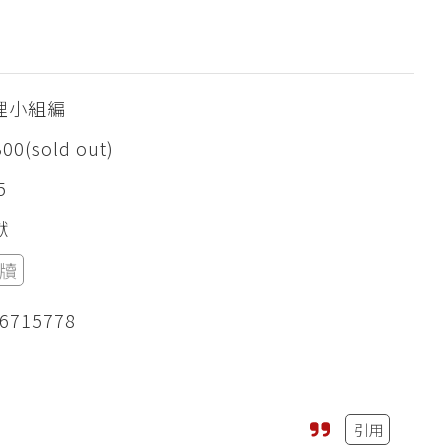
理小組編
00(sold out)
5
獻
牘
6715778
引用