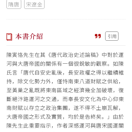
隋唐
宋遼金
本書介紹
引用
陳寅恪先生在其《唐代政治史述論稿》中對於運
河與大唐帝國的關係有一個很銳敏的觀察。如陳
氏言「唐代自安史亂後，長安政權之得以繼續維
持，除文化勢力外，僅恃南東八道財賦之供給，
至黃巢之亂既將東南區域之經濟幾全加破壞，復
斷絕汴路運河之交通，而奉長安文化為中心仰東
南財賦以存立之政治集團，遂不得不土崩瓦解，
大唐帝國之形式及實質，均於是告終矣。」由於
陳先生此重要指示，作者深感運河與唐宋國運關