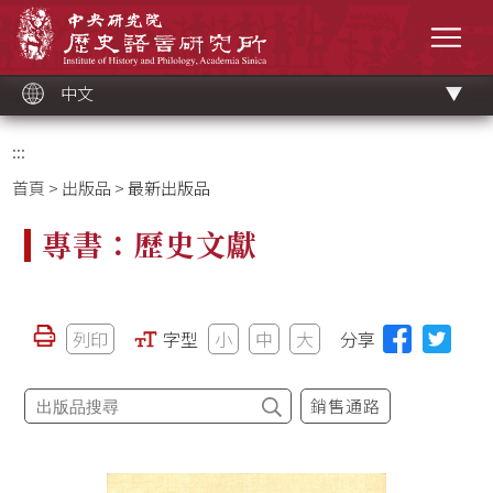
跳
中央研究院歷史語言研究所
到
選單
主
要
內
容
區
塊
中文
:::
首頁
>
出版品
> 最新出版品
專書：歷史文獻
列印
字型
小
中
大
分享
銷售通路