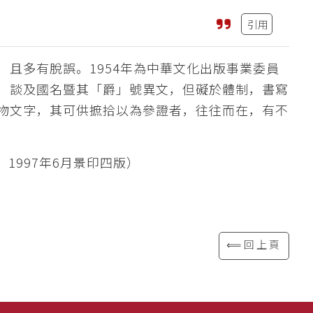
引用
且多有脫誤。1954年為中華文化出版事業委員
，談及國名暨其「爵」號異文，但礙於體制，書寫
物文字，其可供摭拾以為參證者，往往而在，有不
1997年6月景印四版）
⟸回上頁