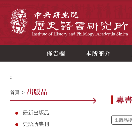
跳
到
主
中
要
內
容
區
塊
佈告欄
本所簡介
:::
出版品
首頁
>
專
最新出版品
史語所集刊