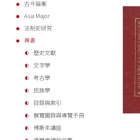
古今論衡
Asia Major
法制史研究
專書
歷史文獻
文字學
考古學
民族學
目錄與索引
展覽圖錄與導覽手冊
傅斯年講座
漢學會議論文集