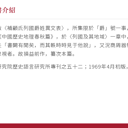
書介紹
做〈補顧氏列國爵姓異文表〉，所集限於「爵」號一事，
《中國歷史地理春秋篇》，於〈列國及其地域〉一章中
夫「書闕有閒矣，而其軼時時見于他說」，又況商周器
忽視者。故損益前作，纂次本篇。
究院歷史語言研究所專刊之五十二；1969年4月初版，