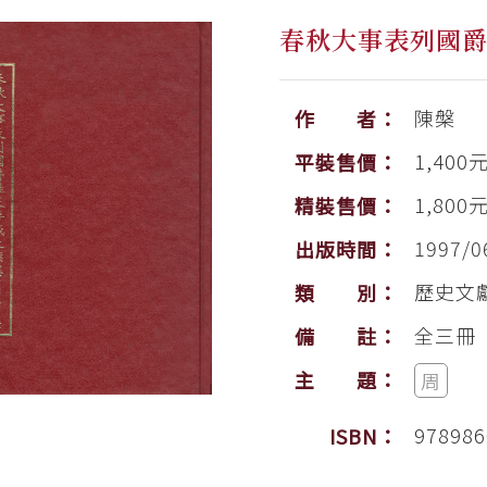
春秋大事表列國
陳槃
作 者：
1,400
平裝售價：
1,800
精裝售價：
1997/0
出版時間：
歷史文
類 別：
全三冊
備 註：
主 題：
周
978986
ISBN：