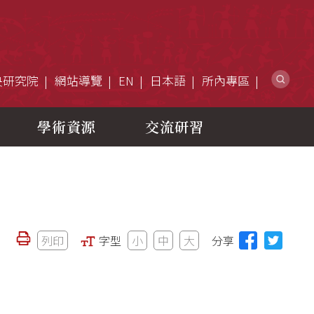
網
央研究院
網站導覽
EN
日本語
所內專區
學術資源
交流研習
列印
字型
小
中
大
分享