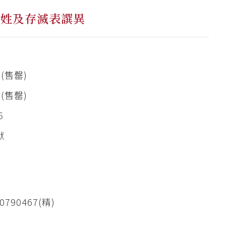
爵姓及存滅表譔異
元(售罄)
元(售罄)
6
獻
0790467(精)