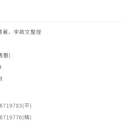
遺著，李啟文整理
售罄)
4
獻
6719783(平)
6719776(精)