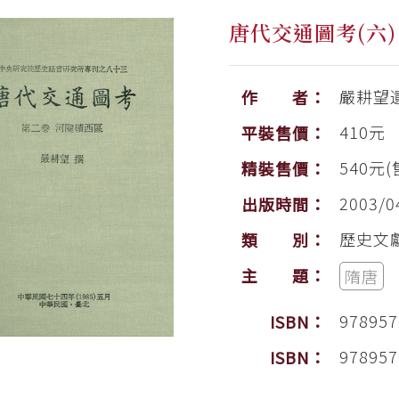
唐代交通圖考(六)
嚴耕望
作 者：
410元
平裝售價：
540元(
精裝售價：
2003/0
出版時間：
歷史文
類 別：
主 題：
隋唐
978957
ISBN：
978957
ISBN：