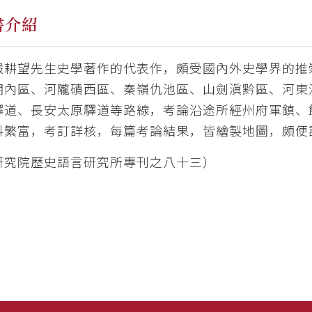
書介紹
嚴耕望先生史學著作的代表作，頗受國內外史學界的推
關內區、河隴磧西區、秦嶺仇池區、山劍滇黔區、河東
驛道、長安太原驛道等路線，考論沿途所經州府軍鎮、
料繁富，考訂詳核，每篇考論結果，皆繪製地圖，頗便
研究院歷史語言研究所專刊之八十三）