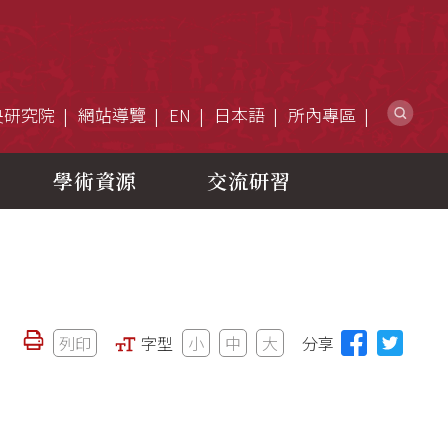
網
央研究院
網站導覽
EN
日本語
所內專區
學術資源
交流研習
列印
字型
小
中
大
分享