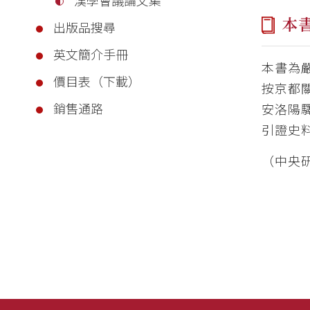
本
出版品搜尋
英文簡介手冊
本書為
價目表（下載）
按京都
銷售通路
安洛陽
引證史
（中央