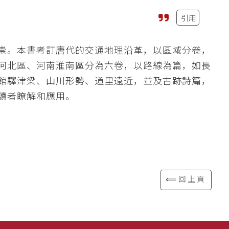
引用
崇。本書考訂唐代的交通地理沿革，以區域分卷，
河北區、河南淮南區分為六卷，以路線為篇，如長
館驛津梁、山川形勢、道里遠近，並及古跡詩篇，
讀者瞭解和應用。
⟸回上頁