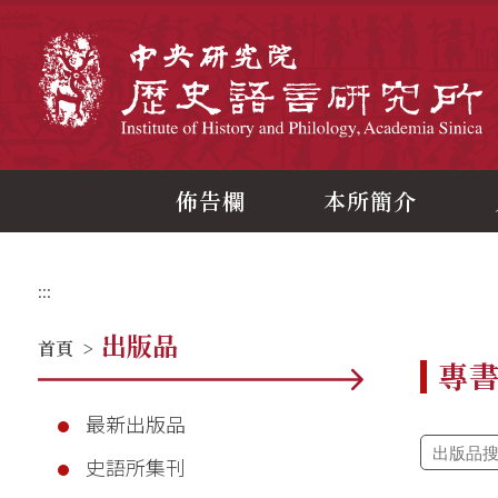
跳
到
主
中
要
內
容
區
塊
佈告欄
本所簡介
:::
出版品
首頁
>
專
最新出版品
史語所集刊