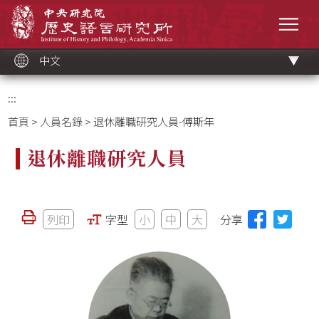
跳
中央研究院歷史語言研究所
到
選單
主
要
內
容
區
塊
中文
:::
首頁
>
人員名錄
> 退休離職研究人員-傅斯年
退休離職研究人員
列印
字型
小
中
大
分享