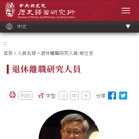
跳
中央研究院歷史語言研究所
到
選單
主
要
內
容
區
塊
中文
:::
首頁
>
人員名錄
> 退休離職研究人員-柳立言
退休離職研究人員
列印
字型
小
中
大
分享