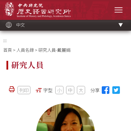
跳
中央研究院歷史語言研究所
到
選單
主
要
內
容
區
塊
中文
:::
首頁
>
人員名錄
> 研究人員-戴麗娟
研究人員
列印
字型
小
中
大
分享