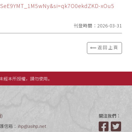
kEuTSeE9YMT_1M5wNy&si=qk7O0ekdZKD-xOu5
刊登時間：2026-03-31
⟸返回上頁
未經本所授權，請勿使用。
圖
)
關注我們：
護信箱：
ihp@asihp.net
Facebook
Twit