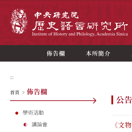
跳
到
主
中
要
內
容
區
塊
佈告欄
本所簡介
:::
佈告欄
首頁
>
公
學術活動
《文物
講論會