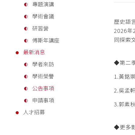
專題演講
學術會議
歷史語
研習營
2026
同探索
傅斯年講座
最新消息
◆第二
學者來訪
學術榮譽
1.黃銘
公告事項
2.吳
申請事項
3.郭素
人才招募
◆更多