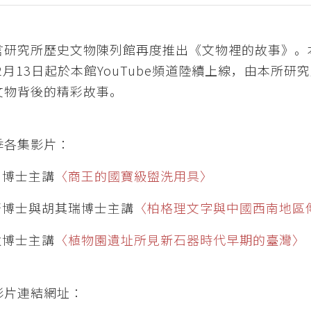
言研究所歷史文物陳列館再度推出《文物裡的故事》。
年2月13日起於本館YouTube頻道陸續上線，由本所
文物背後的精彩故事。
季各集影片：
崇博士主講
〈商王的國寶級盥洗用具〉
孟軒博士與胡其瑞博士主講
〈柏格理文字與中國西南地區
秋博士主講
〈植物園遺址所見新石器時代早期的臺灣〉
影片連結網址：