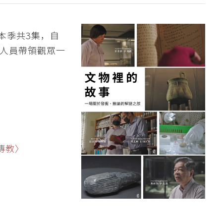
本季共3集，自
研究人員帶領觀眾一
傳教〉