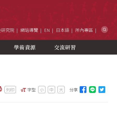
網
央研究院
網站導覽
EN
日本語
所內專區
學術資源
交流研習
列印
字型
小
中
大
分享
分享本頁至L