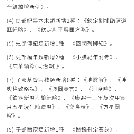
全編續增新例》。
(4) 史部紀事本末類新增2種：《欽定剿捕臨清逆
匪紀略》、《欽定剿平粵匪方略》。
(5) 史部傳記類新增1種：《國朝列卿紀》。
(6) 史部編年類新增2種：《小腆紀年附考》、
《東華續錄(同治朝)》。
(7) 子部基督宗教類新增8種：《地震解》、《坤
輿格致略說》、《輿圖彙言》、《測食略》、
《欽定新曆測驗紀略》、《康熙十三年歲次甲寅
月五星淩犯時憲曆》、《交食表》、《方星圖
解》。
(8) 子部醫家類新增1種：《醫鑑刪定要訣》。