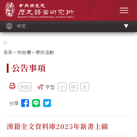
跳
中央研究院歷史語言研究所
到
選單
主
要
內
容
區
塊
中文
:::
首頁
>
佈告欄
> 學術活動
公告事項
列印
字型
小
中
大
分享
分享本頁至Line(另開視窗)
漢籍全文資料庫2025年新書上線