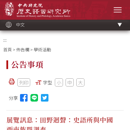
跳
中央研究院歷史語言研究所
到
選單
主
要
內
容
區
塊
中文
:::
首頁
>
佈告欄
> 學術活動
公告事項
列印
字型
小
中
大
分享
分享本頁至Line(另開視窗)
展覽訊息：田野迴聲：史語所與中國
西南族群調查