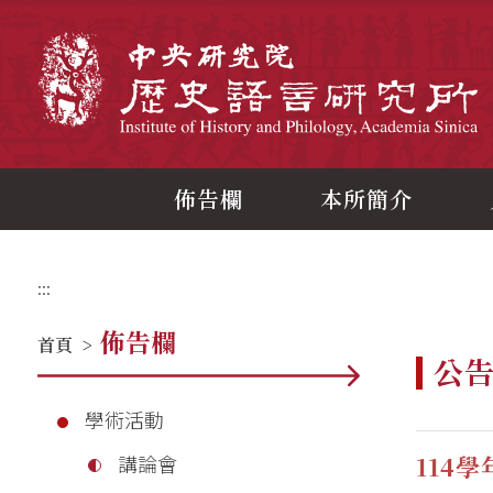
跳
到
主
中
要
內
容
區
塊
佈告欄
本所簡介
:::
佈告欄
首頁
>
公
學術活動
114
講論會