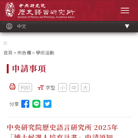
跳
中央研究院歷史語言研究所
到
選單
主
要
內
容
區
塊
中文
:::
首頁
>
佈告欄
> 學術活動
申請事項
列印
字型
小
中
大
分享
分享本頁至Line(另開視窗)
中央研究院歷史語言研究所 2025年
「博士候選人培育計畫」申請須知