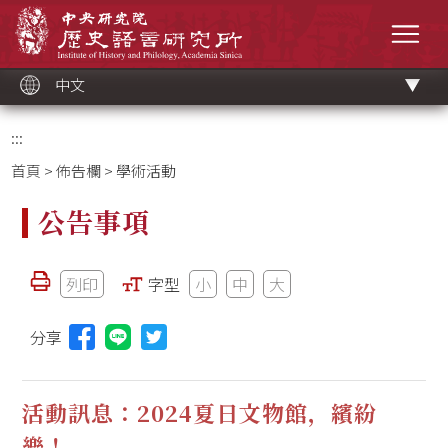
跳
中央研究院歷史語言研究所
到
選單
主
要
內
容
區
塊
中文
:::
首頁
>
佈告欄
> 學術活動
公告事項
列印
字型
小
中
大
分享
分享本頁至Line(另開視窗)
活動訊息：2024夏日文物館，繽紛
樂！