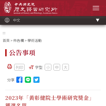
跳
中央研究院歷史語言研究所
到
選單
主
要
內
容
區
塊
中文
:::
首頁
>
佈告欄
> 學術活動
公告事項
列印
字型
小
中
大
分享
分享本頁至Line(另開視窗)
2023年「黃彰健院士學術研究獎金」
獲選名單