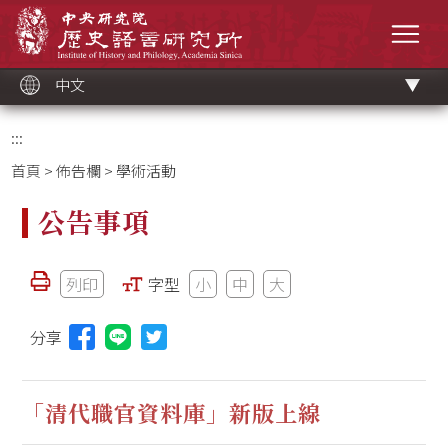
跳
中央研究院歷史語言研究所
到
選單
主
要
內
容
區
塊
中文
:::
首頁
>
佈告欄
> 學術活動
公告事項
列印
字型
小
中
大
分享
分享本頁至Line(另開視窗)
「清代職官資料庫」新版上線