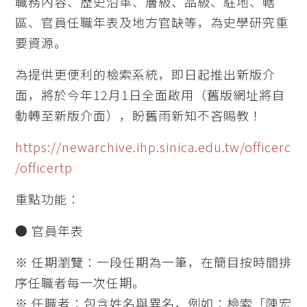
職務內容、歷史沿革、層級、品級、駐地、轄
區、官員任職年表及地方官缺等，為史學研究重
要資源。
為提供更便利的檢索系統，即日起推出新版介
面，將於今年12月1日全面啟用（舊版網址將自
動轉至新版介面），盼舊雨新知不吝賜教！
https://newarchive.ihp.sinica.edu.tw/officerc
/officertp
重點功能：
● 官員年表
※ 任期瀏覽：一段任期為一筆，在簡目按時間排
序任職者每一次任期。
※ 任職者：包含姓名與異名，例如：檢索「陳宏