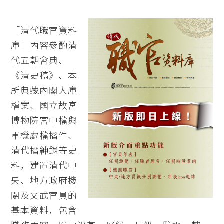
「清代職官資料
庫」內容參酌清
代五朝會典、
《清史稿》、本
所典藏內閣大庫
檔案、國立故宮
博物院宮中檔與
軍機處檔摺件、
清代搢紳錄等史
料，建置清代中
央、地方政府機
關及文武官員的
基本資料，包含