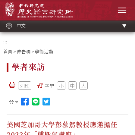
跳
中央研究院歷史語言研究所
到
選單
主
要
內
容
區
塊
中文
:::
首頁
>
佈告欄
> 學術活動
學者來訪
列印
字型
小
中
大
分享
分享本頁至Line(另開視窗)
美國芝加哥大學彭慕然教授應邀擔任
2022年「傅斯年講座」