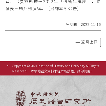
者。此次來所擔任2022年「傅斯年講座」，將
發表三場系列演講。（另詳本所公告）
刊登時間：2022-11-16
⟸返回上頁
:::
Copyright © 2021 Institute of History and Philology All Rights
Reserved.
本網站圖文資料未經本所授權，請勿使用。
中央研究