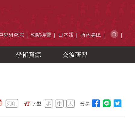
網站搜
中央研究院
網站導覽
日本語
所內專區
學術資源
交流研習
列印
字型
小
中
大
分享
分享本頁至L