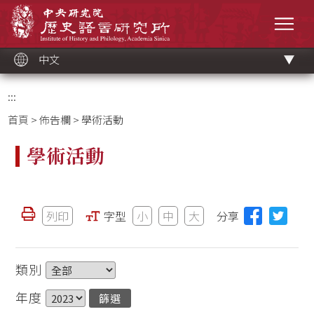
跳
中央研究院歷史語言研究所
到
選單
主
要
內
容
區
塊
中文
:::
首頁
>
佈告欄
> 學術活動
學術活動
列印
字型
小
中
大
分享
類別
年度