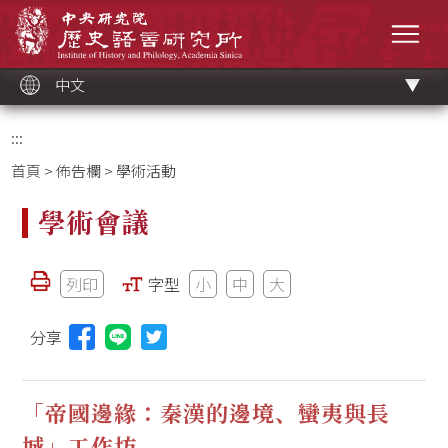
跳
中央研究院歷史語言研究所
到
選單
主
要
內
容
區
塊
中文
:::
首頁
>
佈告欄
> 學術活動
學術會議
列印
字型
小
中
大
分享
分享本頁至Line(另開視窗)
「帝國邊緣：秦漢的邊境、蠻夷與長
城」工作坊