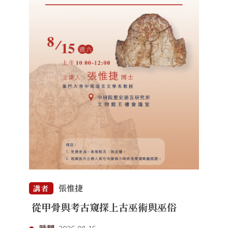
張惟捷
講者
從甲骨與考古窺探上古巫術與巫俗