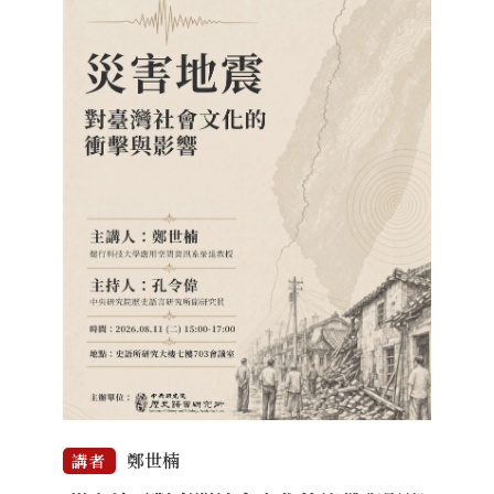
鄭世楠
講者