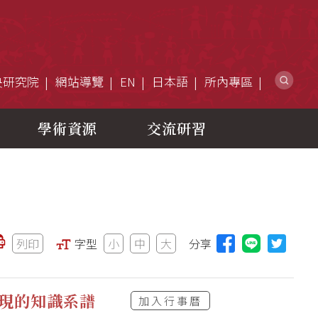
網
央研究院
網站導覽
EN
日本語
所內專區
學術資源
交流研習
列印
字型
小
中
大
分享
分享本頁至L
再現的知識系譜
加入行事曆