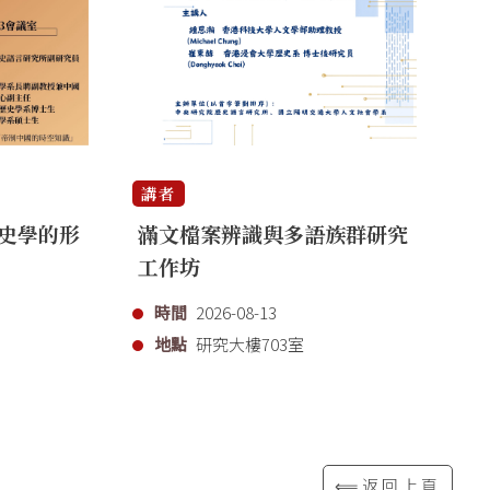
講者
講
史學的形
滿文檔案辨識與多語族群研究
「
工作坊
代
時間
2026-08-13
地點
研究大樓703室
⟸返回上頁