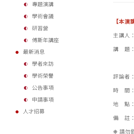
專題演講
學術會議
【本演
研習營
主講人
傅斯年講座
講 題：
最新消息
2. 
學者來訪
學術榮譽
評論者
公告事項
時 間：
申請事項
地 點
人才招募
備 註
❈ 請