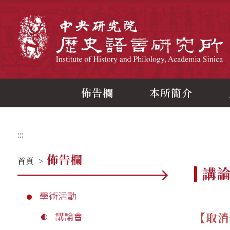
跳
到
主
中
要
內
容
區
塊
佈告欄
本所簡介
:::
佈告欄
首頁
>
講
學術活動
【取消
講論會