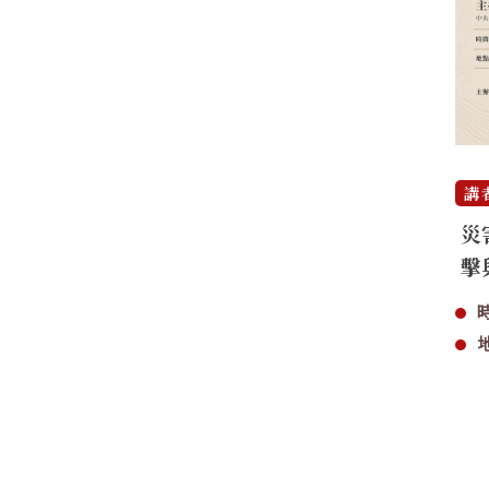
講
災
擊