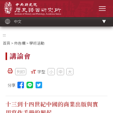
跳
中央研究院歷史語言研究所
到
選單
主
要
內
容
區
塊
中文
:::
首頁
>
佈告欄
> 學術活動
講論會
列印
字型
小
中
大
分享
分享本頁至Line(另開視窗)
十三到十四世紀中國的商業出版與實
用寫作手冊的興起