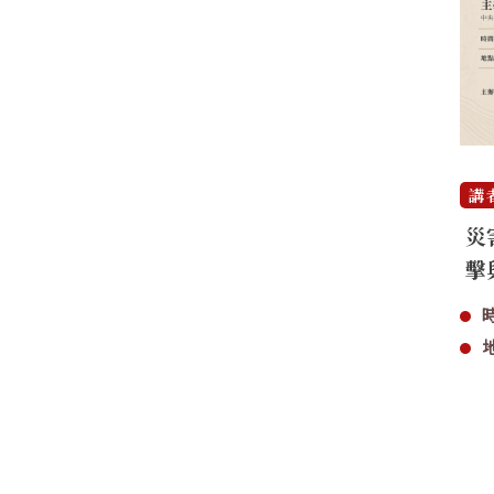
講
災
擊