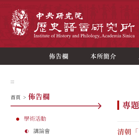
跳
到
主
中
要
內
容
區
塊
佈告欄
本所簡介
:::
佈告欄
首頁
>
專
學術活動
清朝「
講論會