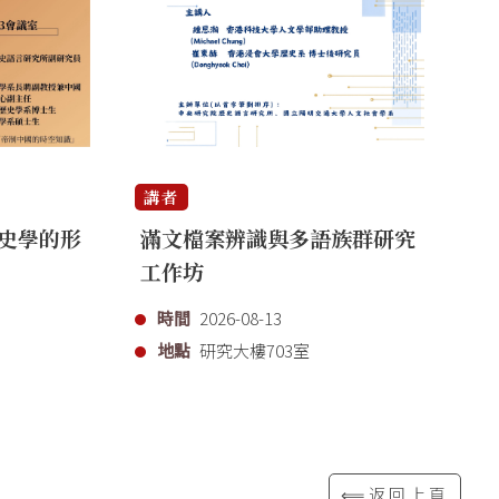
講者
講
史學的形
滿文檔案辨識與多語族群研究
「
工作坊
代
時間
2026-08-13
地點
研究大樓703室
⟸返回上頁