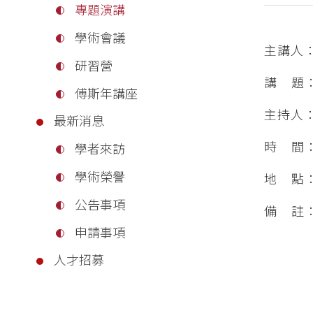
專題演講
學術會議
主講人
研習營
講 題
傅斯年講座
主持人
最新消息
時 間：2
學者來訪
學術榮譽
地 點
公告事項
備 註：
申請事項
人才招募