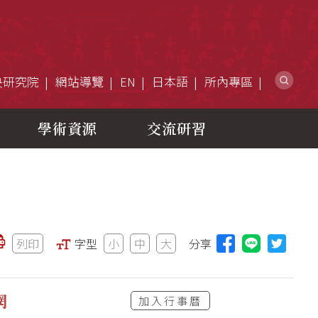
網
央研究院
網站導覽
EN
日本語
所內專區
學術資源
交流研習
列印
字型
小
中
大
分享
分享本頁至L
網
加入行事曆