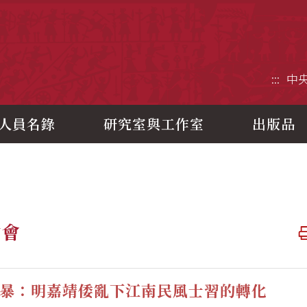
央研究院歷史語言研究所
:::
中
人員名錄
研究室與工作室
出版品
論會
暴：明嘉靖倭亂下江南民風士習的轉化