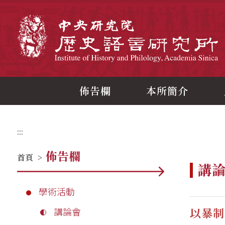
跳
到
主
中
要
內
容
區
塊
佈告欄
本所簡介
:::
佈告欄
首頁
>
講
學術活動
以暴制
講論會