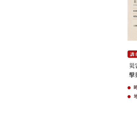
講
災
擊