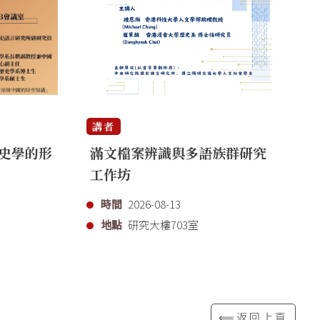
講者
講
史學的形
滿文檔案辨識與多語族群研究
「
工作坊
代
時間
2026-08-13
地點
研究大樓703室
⟸返回上頁