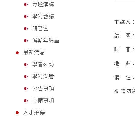
專題演講
學術會議
主講人
研習營
講 題
傅斯年講座
時 間：
最新消息
地 點
學者來訪
學術榮譽
備 註
公告事項
❈ 請
申請事項
人才招募