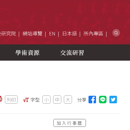
網
央研究院
網站導覽
EN
日本語
所內專區
學術資源
交流研習
列印
字型
小
中
大
分享
分享本頁至L
加入行事曆