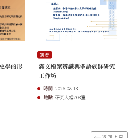
講者
講
史學的形
滿文檔案辨識與多語族群研究
「
工作坊
代
時間
2026-08-13
地點
研究大樓703室
⟸返回上頁