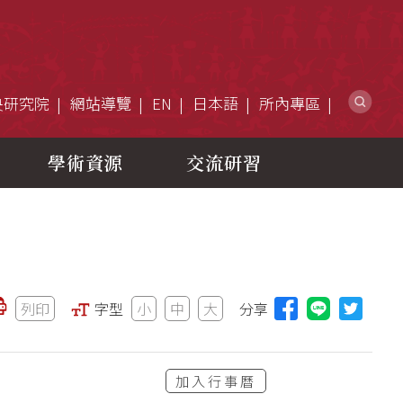
網
央研究院
網站導覽
EN
日本語
所內專區
學術資源
交流研習
列印
字型
小
中
大
分享
分享本頁至L
加入行事曆