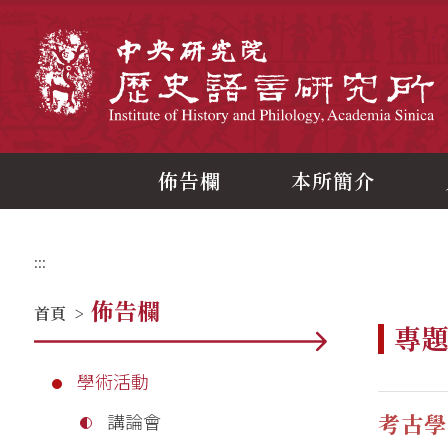
跳
到
主
中
要
內
容
區
塊
佈告欄
本所簡介
:::
佈告欄
首頁
>
專
學術活動
考古學
講論會