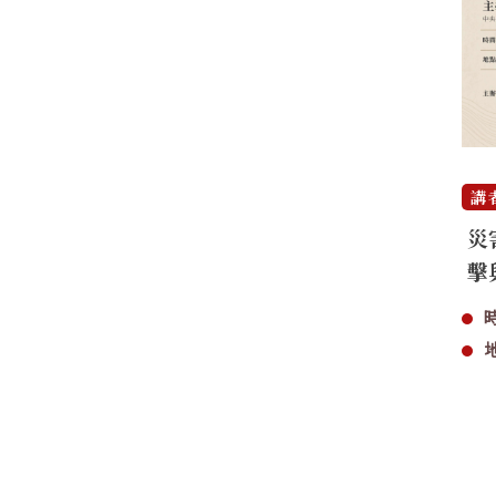
講
災
擊