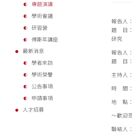
專題演講
學術會議
報告人
研習營
題 目
研究
傅斯年講座
最新消息
報告人
題 目
學者來訪
學術榮譽
主持人
公告事項
時 間：
申請事項
地 點
人才招募
～歡迎
聯絡人