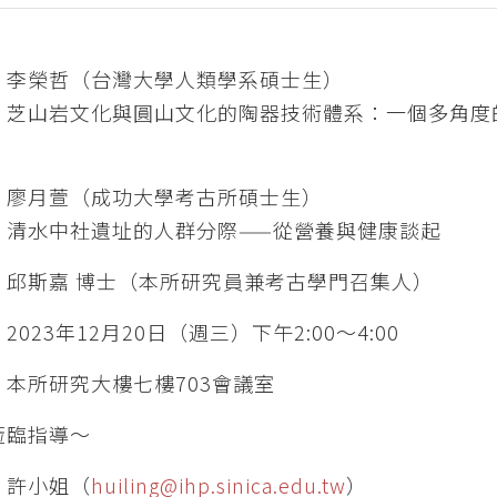
：李榮哲（台灣大學人類學系碩士生）
：芝山岩文化與圓山文化的陶器技術體系：一個多角度
：廖月萱（成功大學考古所碩士生）
：清水中社遺址的人群分際——從營養與健康談起
：邱斯嘉 博士（本所研究員兼考古學門召集人）
2023年12月20日（週三）下午2:00～4:00
：本所研究大樓七樓703會議室
蒞臨指導～
：許小姐（
huiling@ihp.sinica.edu.tw
）