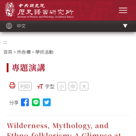
跳
中央研究院歷史語言研究所
到
選單
主
要
內
容
區
塊
中文
:::
首頁
>
佈告欄
> 學術活動
專題演講
列印
字型
小
中
大
分享
分享本頁至Line(另開視窗)
Wilderness, Mythology, and
Ethno-folklorism: A Glimpse at