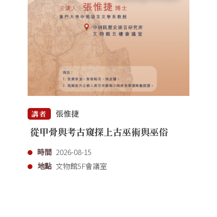
張惟捷
講者
從甲骨與考古窺探上古巫術與巫俗
時間
2026-08-15
地點
文物館5F會議室