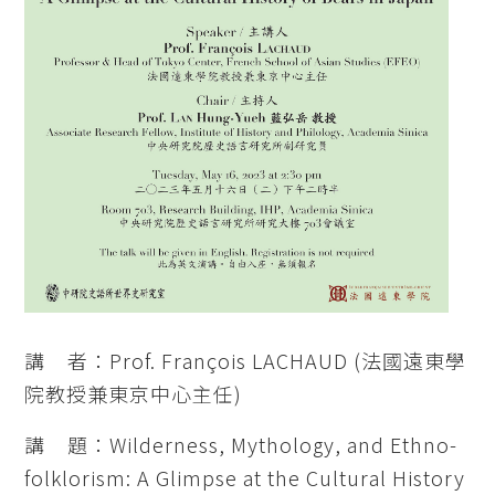
講 者：Prof. François LACHAUD (法國遠東學
院教授兼東京中心主任)
講 題：Wilderness, Mythology, and Ethno-
folklorism: A Glimpse at the Cultural History