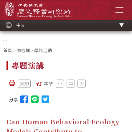
跳
中央研究院歷史語言研究所
到
選單
主
要
內
容
區
塊
中文
:::
首頁
>
佈告欄
> 學術活動
專題演講
列印
字型
小
中
大
分享
分享本頁至Line(另開視窗)
Can Human Behavioral Ecology
Models Contribute to