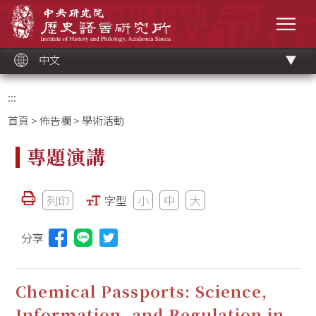
跳
中央研究院歷史語言研究所
到
選單
主
要
內
容
區
塊
中文
:::
首頁
>
佈告欄
> 學術活動
專題演講
列印
字型
小
中
大
分享
分享本頁至Line(另開視窗)
Chemical Passports: Science,
Information, and Regulation in