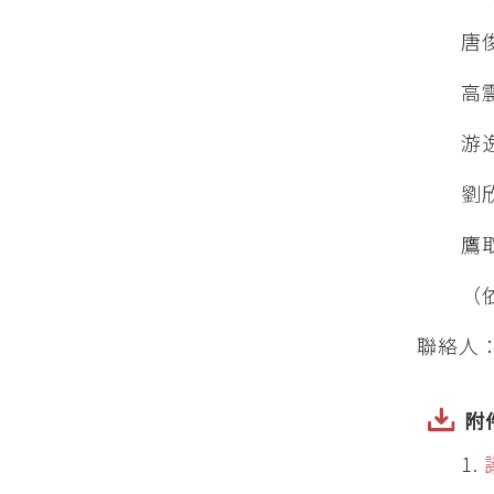
唐
高
游
劉
鷹
（
聯絡人
附