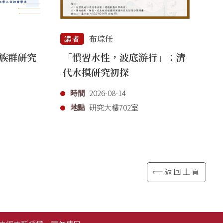
布琮任
講者
講
族群研究
「慣習水性，波底游行」：清
重
代水摸研究初探
關
時間
2026-08-14
地點
研究大樓702室
⟸返回上頁