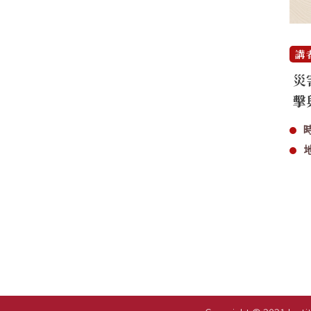
講
災
擊