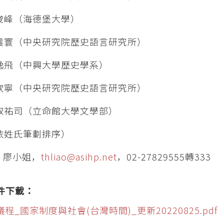
俊峰（海德堡大學）
震寰（中央研究院歷史語言研究所）
逸飛（中興大學歷史學系）
欣寧（中央研究院歷史語言研究所）
取祐司（立命館大學文學部）
依姓氏筆劃排序）
：廖小姐，
thliao@asihp.net
，02-27829555轉333
件下載：
議程_國家制度與社會(台灣時間)_更新20220825.pdf