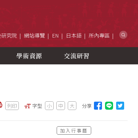
網
央研究院
網站導覽
EN
日本語
所內專區
學術資源
交流研習
列印
字型
小
中
大
分享
分享本頁至L
加入行事曆