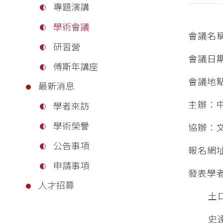
專題演講
學術會議
會議名
研習營
會議日期
傅斯年講座
會議地
最新消息
主辦：
學者來訪
學術榮譽
協辦：
公告事項
報名網
申請事項
發表學
人才招募
土
史