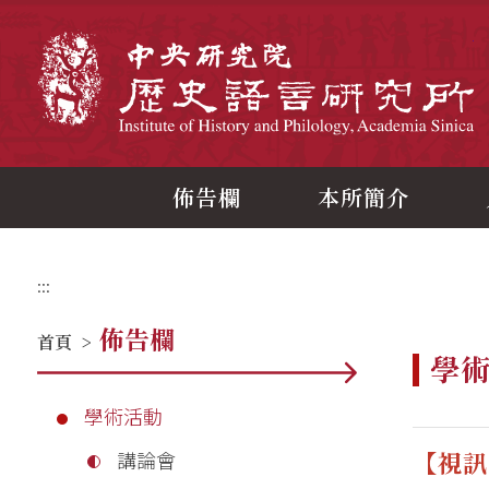
跳
到
主
中
要
內
容
區
塊
佈告欄
本所簡介
:::
佈告欄
首頁
>
學
學術活動
【視訊
講論會