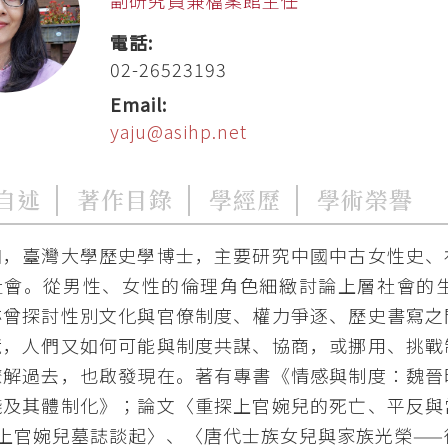
電話:
02-26523193
Email:
yaju@asihp.net
自述
著作目錄
學經歷
學術榮譽
如，臺灣大學歷史學博士，主要研究中國中古女性史、
社會。從男性、女性的倫理角色細緻討論上層社會的
亦曾探討性別文化與官僚制度、權力爭逐、歷史書寫之
境，人們又如何可能與制度共謀、協商，或挪用、挑戰
瞭解過去，也啟發現在。著有專書《情感與制度：魏晉
踐及其體制化》；論文〈重探上官婉兒的死亡、平反與
從上官婉兒墓誌談起〉、〈唐代士族女兒與家族光榮—