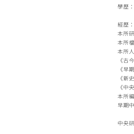
學歷
經歷
本所研究
本所檔案
本所人類
《古今論
《早期中
《新史學
《中央
本所編
早期中國
中央研