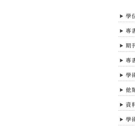
學
專
期
專
學
他
資
學