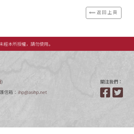
⟸返回上頁
未經本所授權，請勿使用。
圖
)
關注我們：
護信箱：
ihp@asihp.net
Facebook
Twit