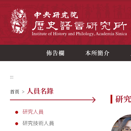
跳
到
主
中
要
內
容
區
塊
佈告欄
本所簡介
:::
人員名錄
首頁
>
研
研究人員
研究技術人員