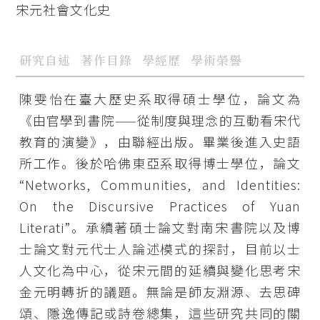
宋元社會文化史
研究自述
著作目錄
學經歷
學術榮譽
陳雯怡在臺大歷史系取得碩士學位，論文為
《由官學到書院——從制度與理念的互動看宋代
教育的演變》，由聯經出版。畢業後進入史語
所工作。後於哈佛東亞系取得博士學位，論文
“Networks, Communities, and Identities:
On the Discursive Practices of Yuan
Literati”。承續著碩士論文對南宋書院以及博
士論文對元代士人論述模式的探討，目前以士
人文化為中心，從宋元間的延續與變化思考宋
金元明轉折的議題。無論是師友淵源、去思碑
頌、隱逸傳記或詩卷總集，這些研究共同的關