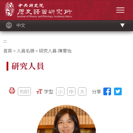
跳
中央研究院歷史語言研究所
到
選單
主
要
內
容
區
塊
中文
:::
首頁
>
人員名錄
> 研究人員-陳雯怡
研究人員
列印
字型
小
中
大
分享