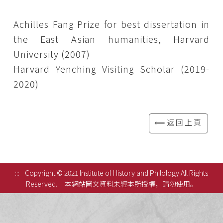
Achilles Fang Prize for best dissertation in
the East Asian humanities, Harvard
University (2007)
Harvard Yenching Visiting Scholar (2019-
2020)
⟸返回上頁
:::
Copyright © 2021 Institute of History and Philology All Rights
Reserved.
本網站圖文資料未經本所授權，請勿使用。